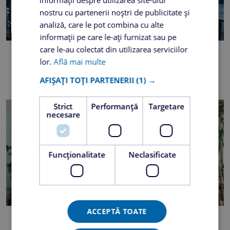
nostru cu partenerii noștri de publicitate și
analiză, care le pot combina cu alte
informații pe care le-ați furnizat sau pe
care le-au colectat din utilizarea serviciilor
Centru de date
lor.
Află mai multe
AFLĂ MAI MULTE
AFIȘAȚI TOȚI PARTENERII
(1) →
Strict
Performanță
Targetare
necesare
Funcţionalitate
Neclasificate
ACCEPTĂ TOATE
Mailing