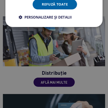
REFUZĂ TOATE
AFLĂ MAI MULTE
PERSONALIZARE ȘI DETALII
Distribuție
AFLĂ MAI MULTE