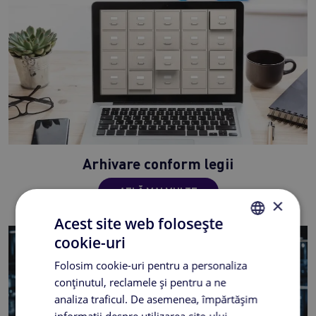
Arhivare conform legii
AFLĂ MAI MULTE
×
Acest site web folosește
cookie-uri
ROMANIAN
Folosim cookie-uri pentru a personaliza
ENGLISH
conținutul, reclamele și pentru a ne
analiza traficul. De asemenea, împărtășim
informații despre utilizarea site-ului