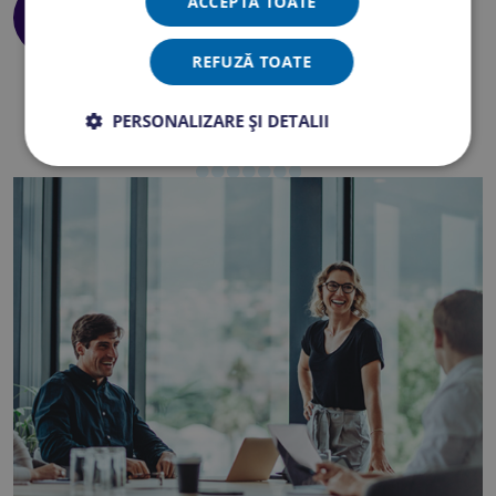
ACCEPTĂ TOATE
Abonament Bookster
REFUZĂ TOATE
PERSONALIZARE ȘI DETALII