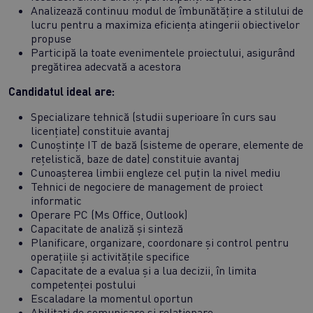
Analizează continuu modul de îmbunătățire a stilului de
lucru pentru a maximiza eficiența atingerii obiectivelor
propuse
Participă la toate evenimentele proiectului, asigurând
pregătirea adecvată a acestora
Candidatul ideal are:
Specializare tehnică (studii superioare în curs sau
licențiate) constituie avantaj
Cunoștințe IT de bază (sisteme de operare, elemente de
rețelistică, baze de date) constituie avantaj
Cunoașterea limbii engleze cel puțin la nivel mediu
Tehnici de negociere de management de proiect
informatic
Operare PC (Ms Office, Outlook)
Capacitate de analiză și sinteză
Planificare, organizare, coordonare și control pentru
operațiile și activitățile specifice
Capacitate de a evalua și a lua decizii, în limita
competenței postului
Escaladare la momentul oportun
Abilitați de comunicare și relaționare