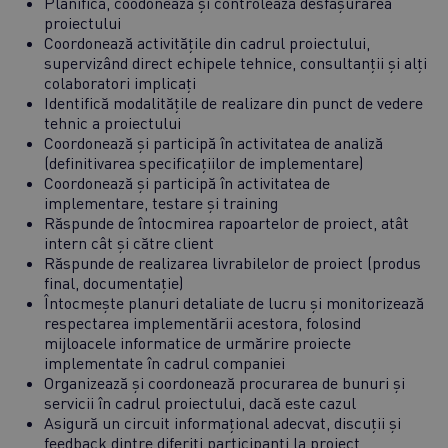
Planifică, coodonează și controlează desfășurarea
proiectului
Coordonează activitățile din cadrul proiectului,
supervizând direct echipele tehnice, consultanții și alți
colaboratori implicați
Identifică modalitățile de realizare din punct de vedere
tehnic a proiectului
Coordonează și participă în activitatea de analiză
(definitivarea specificațiilor de implementare)
Coordonează și participă în activitatea de
implementare, testare și training
Răspunde de întocmirea rapoartelor de proiect, atât
intern cât și către client
Răspunde de realizarea livrabilelor de proiect (produs
final, documentație)
Întocmește planuri detaliate de lucru și monitorizează
respectarea implementării acestora, folosind
mijloacele informatice de urmărire proiecte
implementate în cadrul companiei
Organizează și coordonează procurarea de bunuri și
servicii în cadrul proiectului, dacă este cazul
Asigură un circuit informațional adecvat, discuții și
feedback dintre diferiți participanți la proiect