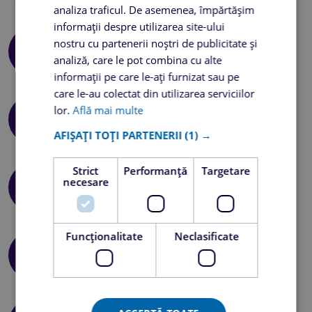
analiza traficul. De asemenea, împărtășim
informații despre utilizarea site-ului
nostru cu partenerii noștri de publicitate și
Tichete de masă în valoare de 40 lei
analiză, care le pot combina cu alte
informații pe care le-ați furnizat sau pe
care le-au colectat din utilizarea serviciilor
lor.
Află mai multe
Decontare transport
AFIȘAȚI TOȚI PARTENERII
(1) →
Strict
Performanță
Targetare
Teambuilding / evenimente / petreceri de
necesare
companie
Funcţionalitate
Neclasificate
Training-uri de specializare