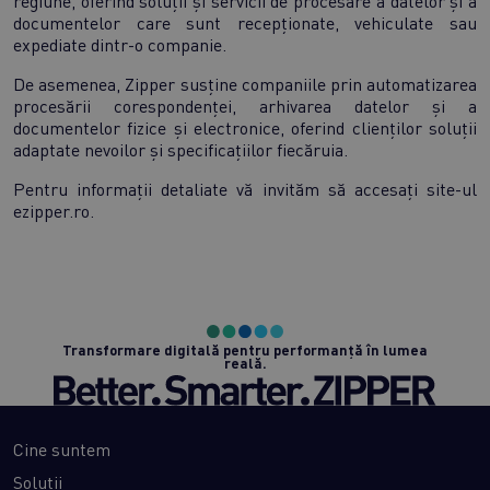
regiune, oferind soluții și servicii de procesare a datelor și a
documentelor care sunt recepționate, vehiculate sau
expediate dintr-o companie.
De asemenea, Zipper susține companiile prin automatizarea
procesării corespondenței, arhivarea datelor și a
documentelor fizice și electronice, oferind clienților soluții
adaptate nevoilor și specificațiilor fiecăruia.
Pentru informații detaliate vă invităm să accesați site-ul
ezipper.ro.
Transformare digitală pentru performanță în lumea
reală.
Cine suntem
Soluții