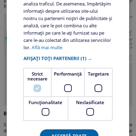
publicitate cu mesaj generic, organizată pe o bază de clienți
analiza traficul. De asemenea, împărtășim
filtrată în prealabil.
informații despre utilizarea site-ului
nostru cu partenerii noștri de publicitate și
analiză, care le pot combina cu alte
informații pe care le-ați furnizat sau pe
care le-au colectat din utilizarea serviciilor
lor.
Află mai multe
AFIȘAȚI TOȚI PARTENERII
(1) →
Strict
Performanță
Targetare
necesare
Funcţionalitate
Neclasificate
Beneficiile serviciului Transpromo
Spre deosebire de flyerele expediate separat, mesajele
dintr-un document tranzacțional rețin atenția pentru mai
ACCEPTĂ TOATE