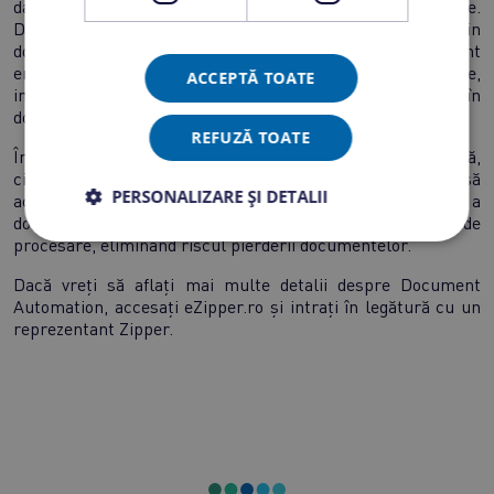
datele colectate, eliminând rata apariției erorii umane.
Document Automation recunoaște automat datele din
documente, indiferent de format sau de limba în care sunt
emise și extrage datele din dosarele cu pagini multiple,
ACCEPTĂ TOATE
indiferent de locul în care se regăsesc acestea în
documente.
REFUZĂ TOATE
În ziua de astăzi, automatizarea nu mai este doar o tendință,
ci a devenit o necesitate pentru bănci deoarece reușește să
PERSONALIZARE ȘI DETALII
acopere nevoile de sistematizare a modului de prelucrare a
documentelor și oferă control total asupra întregului flux de
procesare, eliminând riscul pierderii documentelor.
Dacă vreți să aflați mai multe detalii despre Document
Automation, accesați eZipper.ro și intrați în legătură cu un
reprezentant Zipper.