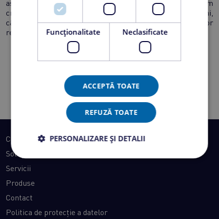
asemenea, în categoria avantajelor mai menționăm
creșterea vitezei de comunicare cu clienții interni și externi,
cât și eficiență și productivitatea prin alocarea propriilor
Funcţionalitate
Neclasificate
resurse umane în alte proiecte interne.
ACCEPTĂ TOATE
Transformare digitală pentru performanță în lumea
reală.
REFUZĂ TOATE
PERSONALIZARE ȘI DETALII
Cine suntem
Soluții
Servicii
Produse
Contact
Politica de protecție a datelor